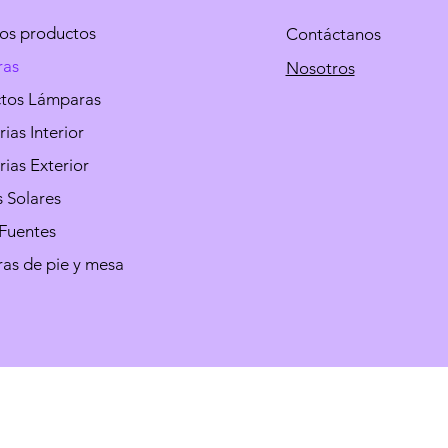
los productos
Contáctanos
ras
Nosotros
ctos Lámparas
ias Interior
ias Exterior
 Solares
 Fuentes
as de pie y mesa