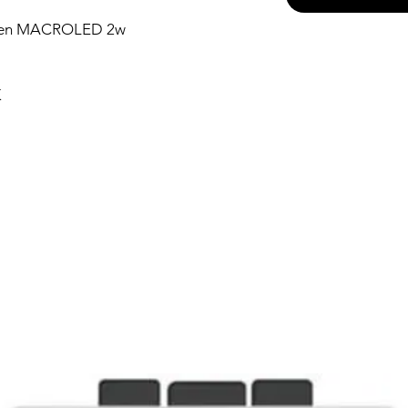
lden MACROLED 2w
K
Productos relacionados