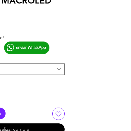
 MACROLED
r
*
o
ealizar compra