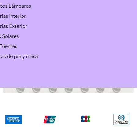
ctos Lámparas
ias Interior
ias Exterior
 Solares
 Fuentes
as de pie y mesa
We accept the following paying methods