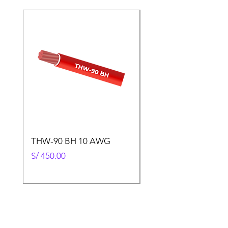
THW-90 BH 10 AWG
THW-90 BH 12 AWG
Precio
Precio
S/ 450.00
S/ 275.00