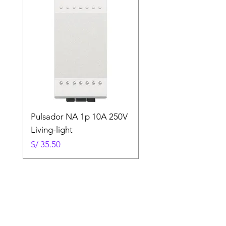
Pulsador NA 1p 10A 250V
Interruptor de 4 vías
Living-light
250V Living-Light
Precio
Precio
S/ 35.50
S/ 92.00