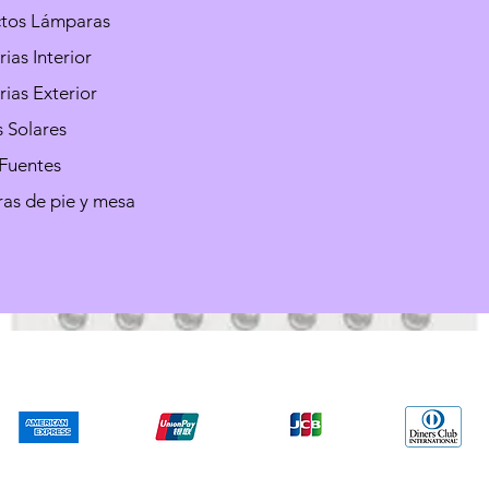
ctos Lámparas
ias Interior
ias Exterior
 Solares
 Fuentes
as de pie y mesa
We accept the following paying methods