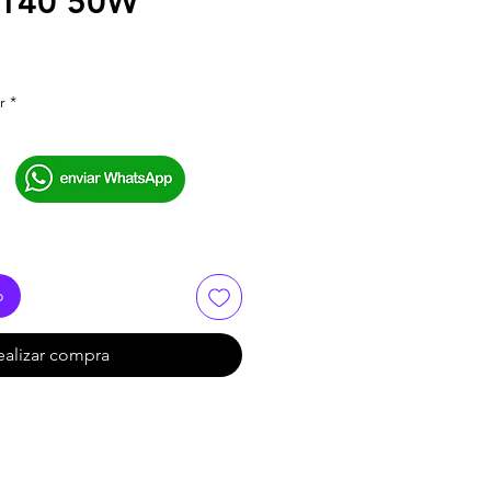
140 50W
r
*
o
ealizar compra