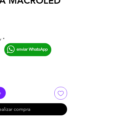
IA MACROLED
r
*
o
ealizar compra