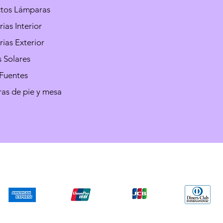
ctos Lámparas
ias Interior
ias Exterior
 Solares
 Fuentes
as de pie y mesa
We accept the following paying methods