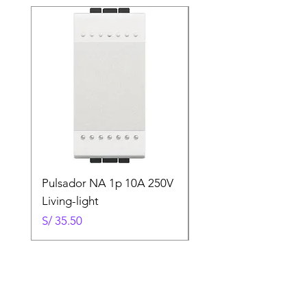
Pulsador NA 1p 10A 250V
Interruptor de 4 vías
Living-light
250V Living-Light
Precio
Precio
S/ 35.50
S/ 92.00